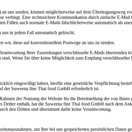
il) an uns senden, können möglicherweise auf dem Übertragungsweg von 
sse verbirgt. Eine rechtssichere Kommunikation durch einfache E-Mail is
enen Fällen auch normale E-Mails fälschlicherweise automatisch als u
uns in jedem Fall automatisch gelöscht.
n wir, diese auf konventionellem Postwege an uns zu senden.
 Beantwortung Ihrer Zusendungen verschlüsselte E-Mails übersenden könn
n sind. Wenn Sie über keine Möglichkeit zum Empfang verschlüsselter 
lich eingewilligt haben, hierfür eine gesetzliche Verpflichtung beste
 der Suweena fine Thai food GmbH erforderlich ist.
m Rahmen der Nutzung der Website für die Bereitstellung der von Ihnen
ites Dritter enthält, hat die Suweena fine Thai food GmbH nach dem Ank
rch den Dritten und übernimmt dafür keine Verantwortung.
rheitsmassnahmen, um Ihre bei uns gespeicherten persönlichen Daten ge