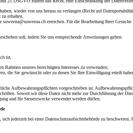
 18 und 21 DSGVO zudem das Recht, eine Einschränkung der Datenverar
haben, wieder von uns heraus zu verlangen (Recht auf Datenportabilitä
 zu erhalten.
e suweena@suweena.ch erreichen. Für die Bearbeitung Ihrer Gesuche 
geschehen soll, indem Sie uns entsprechende Anweisungen geben.
h ist,
im Rahmen unseres berechtigten Interesses zu verwenden;
 die Sie gewünscht oder zu denen Sie Ihre Einwilligung erteilt haben (
tzliche Aufbewahrungspflichten vorgeschrieben ist. Aufbewahrungspflic
chriften. Soweit wir diese Daten nicht mehr zur Durchführung der Diens
egung und für Steuerzwecke verwendet werden dürfen.
rde
u, sich jederzeit bei einer Datenschutzaufsichtsbehörde zu beschweren