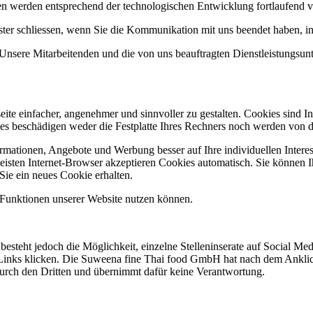
en werden entsprechend der technologischen Entwicklung fortlaufend ve
fenster schliessen, wenn Sie die Kommunikation mit uns beendet haben
nsere Mitarbeitenden und die von uns beauftragten Dienstleistungsun
ite einfacher, angenehmer und sinnvoller zu gestalten. Cookies sind In
es beschädigen weder die Festplatte Ihres Rechners noch werden von d
ormationen, Angebote und Werbung besser auf Ihre individuellen Intere
isten Internet-Browser akzeptieren Cookies automatisch. Sie können I
Sie ein neues Cookie erhalten.
e Funktionen unserer Website nutzen können.
steht jedoch die Möglichkeit, einzelne Stelleninserate auf Social Med
 Links klicken. Die Suweena fine Thai food GmbH hat nach dem Anklic
rch den Dritten und übernimmt dafür keine Verantwortung.