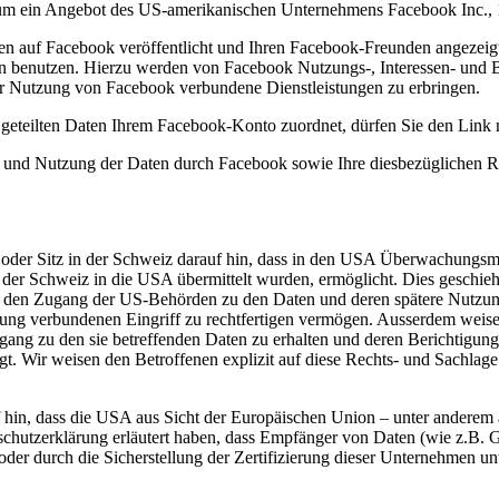
i um ein Angebot des US-amerikanischen Unternehmens Facebook Inc., 
onen auf Facebook veröffentlicht und Ihren Facebook-Freunden angeze
 benutzen. Hierzu werden von Facebook Nutzungs-, Interessen- und Be
der Nutzung von Facebook verbundene Dienstleistungen zu erbringen.
geteilten Daten Ihrem Facebook-Konto zuordnet, dürfen Sie den Link n
nd Nutzung der Daten durch Facebook sowie Ihre diesbezüglichen Rec
z oder Sitz in der Schweiz darauf hin, dass in den USA Überwachungs
 der Schweiz in die USA übermittelt wurden, ermöglicht. Dies geschi
ht, den Zugang der US-Behörden zu den Daten und deren spätere Nutzun
ng verbundenen Eingriff zu rechtfertigen vermögen. Ausserdem weisen 
ugang zu den sie betreffenden Daten zu erhalten und deren Berichtigun
t. Wir weisen den Betroffenen explizit auf diese Rechts- und Sachlage
f hin, dass die USA aus Sicht der Europäischen Union – unter anderem
nschutzerklärung erläutert haben, dass Empfänger von Daten (wie z.B.
er durch die Sicherstellung der Zertifizierung dieser Unternehmen un