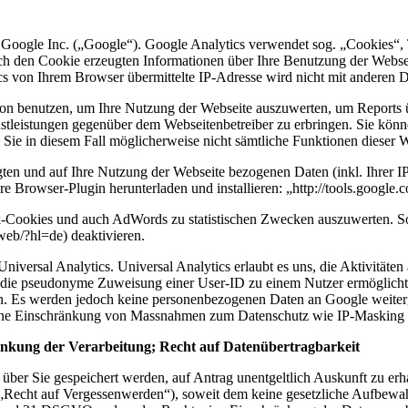
 Google Inc. („Google“). Google Analytics verwendet sog. „Cookies“, 
ch den Cookie erzeugten Informationen über Ihre Benutzung der Webse
cs von Ihrem Browser übermittelte IP-Adresse wird nicht mit anderen
tion benutzen, um Ihre Nutzung der Webseite auszuwerten, um Reports
tleistungen gegenüber dem Webseitenbetreiber zu erbringen. Sie könn
s Sie in diesem Fall möglicherweise nicht sämtliche Funktionen dieser
ten und auf Ihre Nutzung der Webseite bezogenen Daten (inkl. Ihrer I
e Browser-Plugin herunterladen und installieren: „http://tools.google
-Cookies und auch AdWords zu statistischen Zwecken auszuwerten. Sol
eb/?hl=de) deaktivieren.
versal Analytics. Universal Analytics erlaubt es uns, die Aktivitäten 
ch die pseudonyme Zuweisung einer User-ID zu einem Nutzer ermöglicht.
. Es werden jedoch keine personenbezogenen Daten an Google weiterge
 eine Einschränkung von Massnahmen zum Datenschutz wie IP-Masking 
änkung der Verarbeitung; Recht auf Datenübertragbarkeit
ber Sie gespeichert werden, auf Antrag unentgeltlich Auskunft zu erha
echt auf Vergessenwerden“), soweit dem keine gesetzliche Aufbewahrun