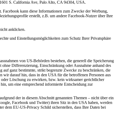
1601 S. California Ave, Palo Alto, CA 94304, USA.
igt. Facebook kann diese Informationen zum Zwecke der Werbung,
ziehungsprofile erstellt, z.B. um andere Facebook-Nutzer über Ihre
icht anklicken.
hte und Einstellungsmöglichkeiten zum Schutz Ihrer Privatsphäre
massnahmen von US-Behörden bestehen, die generell die Speicherung
eht ohne Differenzierung, Einschränkung oder Ausnahme anhand des
g auf ganz bestimmte, strikt begrenzte Zwecke zu beschränken, die
wir darauf hin, dass in den USA für die betroffenen Personen aus
g oder Löschung zu erwirken, bzw. kein wirksamer gerichtlicher
 hin, um eine entsprechend informierte Entscheidung zur
 aufgrund der in diesem Abschnitt genannten Themen – nicht über ein
 Google, Facebook und Twitter) ihren Sitz in den USA haben, werden
ter dem EU-US-Privacy Schild sicherstellen, dass Ihre Daten bei